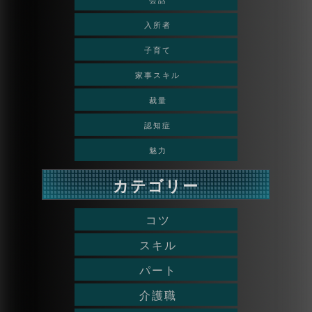
入所者
子育て
家事スキル
裁量
認知症
魅力
カテゴリー
コツ
スキル
パート
介護職