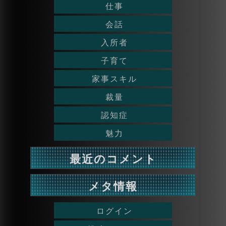
仕事
会話
入所者
子育て
家事スキル
裁量
認知症
魅力
最近のコメント
メタ情報
ログイン