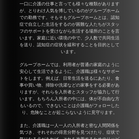
一口に介護の仕事と言っても様々な種類があります
が、とりわけ人気を博しているのがグループホーム
での勤務です。そもそもグループホームとは、認知
症で自立した生活をするのが困難な人たちがスタッ
フのサポートを受けながら生活する場所のことを言
います。家庭に近い環境の中で、少人数で共同生活
を送り、認知症の症状を緩和することを目的として
います。
グループホームでは、利用者が普通の家庭のように
安心して生活できるように、介護職は様々なサポー
トをします。例えば、日常生活を送るにあたり、食
事や買い物、掃除や洗濯などの家事をする必要があ
りますが、それらを入所者とスタッフが協力して行
います。もちろん入所者の中には、体が不自由な方
もいるので、できないことは介護職がフォローした
り、危険なことが起こらないように見守ります。
また、介護職は一人一人の入所者と密な人間関係を
気づき、それそれの得意分野を見つけたり、症状で
気になる点があれば、それを改善するためのリハビ