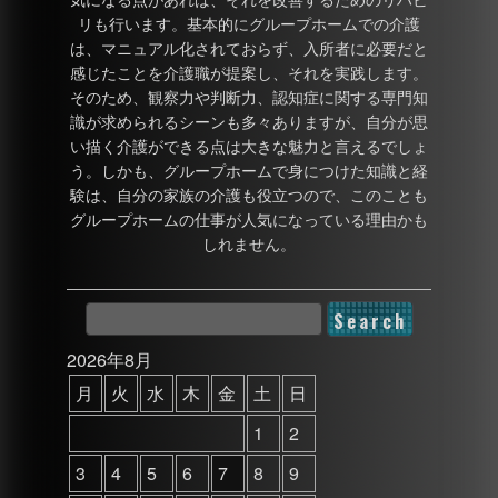
リも行います。基本的にグループホームでの介護
は、マニュアル化されておらず、入所者に必要だと
感じたことを介護職が提案し、それを実践します。
そのため、観察力や判断力、認知症に関する専門知
識が求められるシーンも多々ありますが、自分が思
い描く介護ができる点は大きな魅力と言えるでしょ
う。しかも、グループホームで身につけた知識と経
験は、自分の家族の介護も役立つので、このことも
グループホームの仕事が人気になっている理由かも
しれません。
2026年8月
月
火
水
木
金
土
日
1
2
3
4
5
6
7
8
9