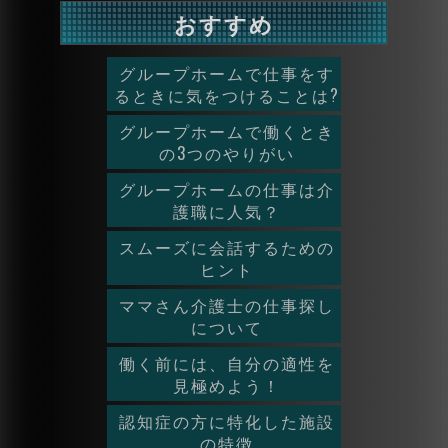
おすすめ
グループホームで仕事をす
るときに気をつけることは?
グループホームで働くとき
の3つのやりがい
グループホームの仕事は介
護職に人気？
スムーズに会話するための
ヒント
ママさん介護士の仕事探し
について
働く前には、自分の適性を
見極めよう！
認知症の方に特化した施設
の特徴