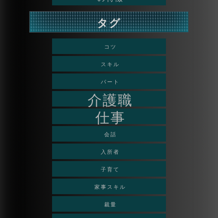
タグ
コツ
スキル
パート
介護職
仕事
会話
入所者
子育て
家事スキル
裁量