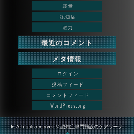
裁量
認知症
魅力
最近のコメント
メタ情報
ログイン
投稿フィード
コメントフィード
WordPress.org
All rights reserved © 認知症専門施設のケアワーク