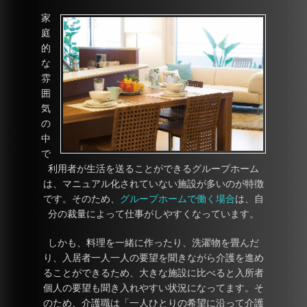
家
庭
的
な
雰
囲
気
の
中
で
利用者が生活を送ることができるグループホーム
は、マニュアル化されていない施設が多いのが特徴
です。そのため、
グループホームで働く場合
は、自
分の裁量によって仕事がしやすくなっています。
しかも、料理を一緒に作ったり、洗濯物を畳んだ
り、入居者一人一人の要望を聞きながら介護を進め
ることができるため、大きな施設に比べると入所者
個人の要望も聞き入れやすい状況になってます。そ
のため、介護職は「一人ひとりの希望に沿って介護