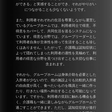
ができる」と実感することができ、それがやりがい
につながることも少なくないようです。
また、利用者それぞれの生活を尊重しながら運営し
ているグループホームでは、利用者同士で得意、不
得意をカバーして、共同生活を送るシステムになっ
ています。得意な分野では、グループリーダーとし
て利用者自身が主体性を持って生活することも珍し
くはありません。したがって、介護職は認知症状に
よって隠れてしまった利用者の適性を見極めて、利
用者の得意な分野を見つけ出すことも大切な仕事に
含まれます。
それから、グループホームは身体介助を必要とした
入所者が少ないので、他の施設よりも比較的入所者
の自由度が高く、食べたいものを職員と一緒に作っ
たり、行きたい場所へ外出することも可能になって
います。ですから、利用者の笑顔に触れる機会も多
く、介護職も一緒に楽しみながらグループホームで
過ごすことができます。ただし、認知症症状が進行