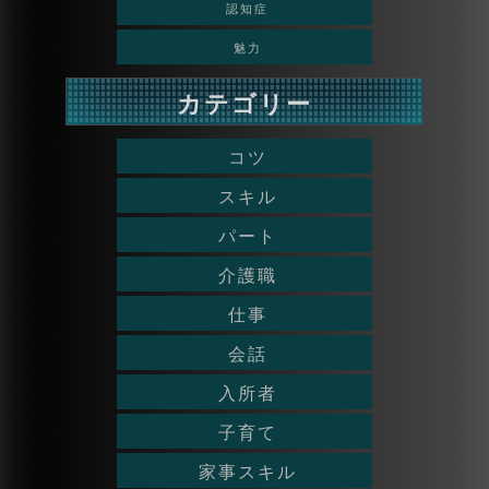
認知症
魅力
カテゴリー
コツ
スキル
パート
介護職
仕事
会話
入所者
子育て
家事スキル